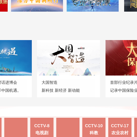
对话进博会
大国智造
首部行业纪录
享中国机遇。
新科技 新经济 新动能
记录中国保险
CCTV-8
CCTV-10
CCTV-17
电视剧
科教
农业农村