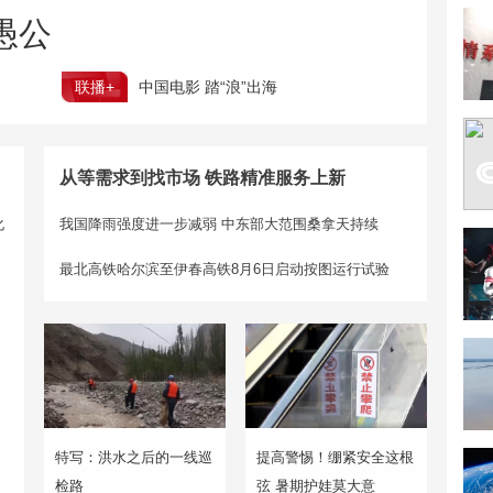
愚公
联播+
中国电影 踏“浪”出海
从等需求到找市场 铁路精准服务上新
化
我国降雨强度进一步减弱 中东部大范围桑拿天持续
最北高铁哈尔滨至伊春高铁8月6日启动按图运行试验
特写：洪水之后的一线巡
提高警惕！绷紧安全这根
检路
弦 暑期护娃莫大意