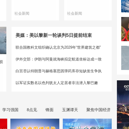
社会新闻
社会新闻
美媒：美以黎新一轮谈判5日提前结束
联合国教科文组织确认北京为2029年“世界建筑之都”
伊外交部：伊朗与阿曼就海峡拟定航道坐标达成一致
损
白宫否认特朗普与赫格塞思因弹药库存短缺发生争执
以军证实数名以色列犹太人定居者非法潜入黎巴嫩
学习强国
8点见
锋面
玉渊谭天
聚焦中国经济