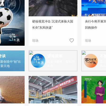
硬核视觉冲击 沉浸式体验大国
央行今将开展3
长剑“东风快递”
回购操作
现场
现场
奇谈
望海观潮
不
新创造中“创”出
观全球趣事，察世间
通过
片新天地
百态
真实