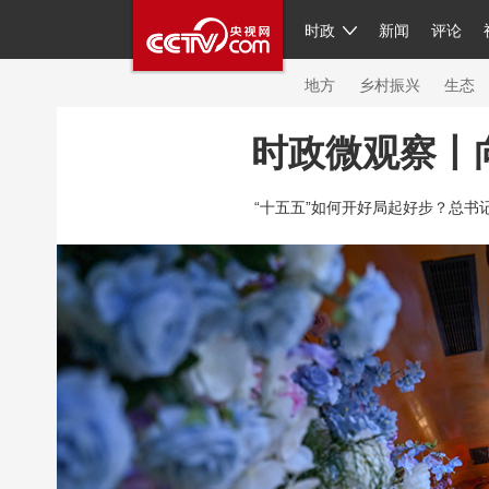
时政
新闻
评论
人民领袖习近平
直播
繁体
片库
海外频道
栏目大全
联播+
iPand
地方
乡村振兴
生态
时政微观察丨
总台春晚
网络春晚
共产党员网
秧纪
“十五五”如何开好局起好步？总书
新闻
国内
国际
评论
经济
军事
人民领袖习近平
联播+
热解读
天天学
视频
小央视频
小央直播
直播中国
现场
前线
比划
快看
蓝海中国
体育
直播
竞猜
2026年世界杯
20
VIP会员
CCTV奥林匹克频道
生活体育大