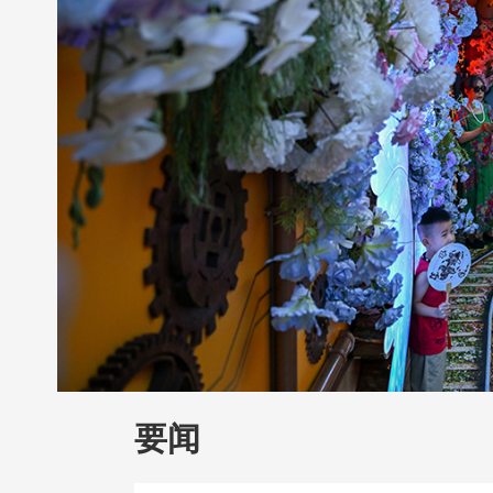
财经
教育
乡村振兴
生态环境
一带
大国智造
大国展会
大国保险
云顶对
CCTV.节目官网
直播
节目单
栏目
要闻