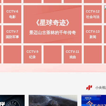
CCTV-6
CCTV-12
电影
社会与法
《星球奇迹》
CCTV-7
CCTV-13
景迈山古茶林的千年传奇
国防军事
新闻
CCTV-9
CCTV-11
纪录
戏曲
小央视