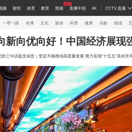
视频
财经
体育
教育
熊猫
直播中国
4K
CCTV.直播
a
中国领导人
节目单
English
听音
Монгол
央视快评
微视频
习式妙语
主持人
下载央视影音
热解读
天天学习
一带一路
央博
文化
旅游
科普
健康
乐龄
阅读
向新向优向好！中国经济展现
录
纪录片网
国家大剧院
大型活动
记的三句话蕴含深意｜
坚定不移推动高质量发展 努力实现“十五五”良好开
科技
法治
文娱
人物
公益
图片
习
习式妙语
央视快评
央视网评
光华锐评
锋面
熊猫频道
VR/AR
4K专区
全景新闻
新兵请入列
人生第一次
人生第二次
26年冬奥会
CBA
NBA
中超
国足
国际足球
网球
综合
会
体育江湖
文化体育
冰雪道路
足球道路