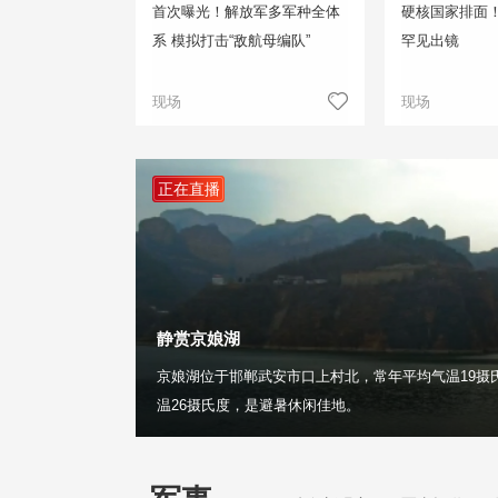
首次曝光！解放军多军种全体
硬核国家排面
系 模拟打击“敌航母编队”
罕见出镜
现场
现场
正在直播
静赏京娘湖
京娘湖位于邯郸武安市口上村北，常年平均气温19摄
温26摄氏度，是避暑休闲佳地。