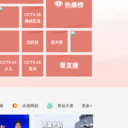
热播榜
CCTV-16
奥林匹克
找栏目
搜片库
CCTV-14
CCTV-15
看直播
少儿
音乐
频
央视网剧
青创大赛
更多>