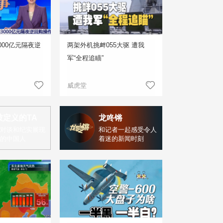
000亿元隔夜逆
两架外机挑衅055大驱 遭我
军“全程追瞄”
威虎堂
被定义的TA
龙咚锵
对谈和纪实展现
和记者一起感受令人
的中国人
着迷的新闻时刻