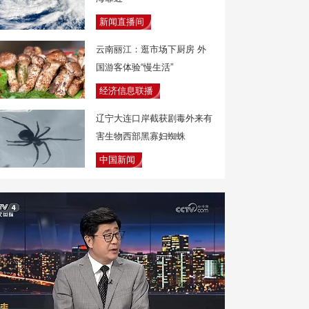
新闻直播间
云南丽江：逛市场下厨房 外
国游客体验“慢生活”
经济信息联播
辽宁大连口岸截获剧毒外来有
害生物西部黑寡妇蜘蛛
中国新闻