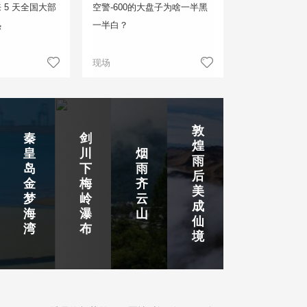
 5 天全国大部
空警-600的大盘子为啥一半黑
热
一半白？
现场
敦
秦
剑
煌
皇
川
烟
雨
岛
下
雨
后
金
梅
齐
美
梦
岭
云
成
海
瀑
山
仙
湾
布
境