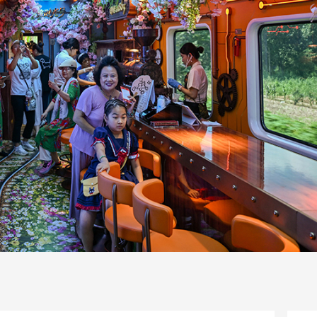
一路
央博
非遗
文化
旅游
科普
健康
乐龄
阅读
话
云起
超级工厂
智敬中国
全民健康
颜选攻略
海洋
片库
收视榜
总台企业白名单