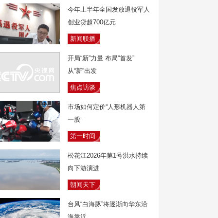
今年上半年全国发放退役军人
创业贷超700亿元
新闻联播
开局“新”力量 布局“首发”
从“新”出发
焦点访谈
市场如何定价“人形机器人第
一股”
第一时间
松花江2026年第1号洪水持续
向下游演进
朝闻天下
台风“白海豚”将逐渐向华东沿
海靠近