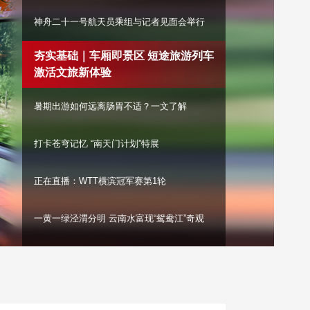
艺术
汽车
数智
5G
产业+
神舟二十一号航天员乘组与记者见面会举行
时尚
天气
才艺
网展
央央好物
夯实基础｜车厢即景区 短途旅游列车激活文
旅新体验
暑期出游如何远离肠胃不适？一文了
解
打卡苍穹记忆 “南天门计划”特展
正在直播：WTT横滨冠军赛第1轮
一黄一绿泾渭分明 云南水富现“鸳鸯江”奇观