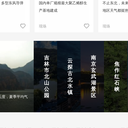
！多型东风导弹
国内单厂规模最大聚乙烯醇生
不止东北，未来
产基地建成
地区天气都挺
现场
现场
吉
南
云
林
京
焦
探
市
玄
作
古
北
武
红
北
山
湖
石
水
公
景
峡
镇
园
区
氏度，夏季平均气