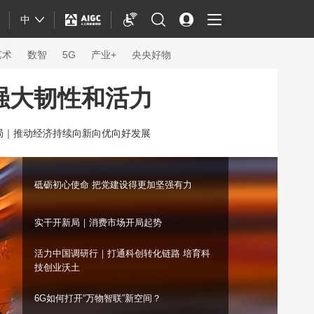
中
艺术
数智
5G
产业+
央央好物
强大韧性和活力
局｜
推动经济持续向新向优向好发展
砥砺初心使命 把党建设得更加坚强有力
实干开新局｜消费市场开局起势
活力中国调研行｜打通科创转化链路 培育科
技创业沃土
体育
6G如何打开“万物智联”新空间？