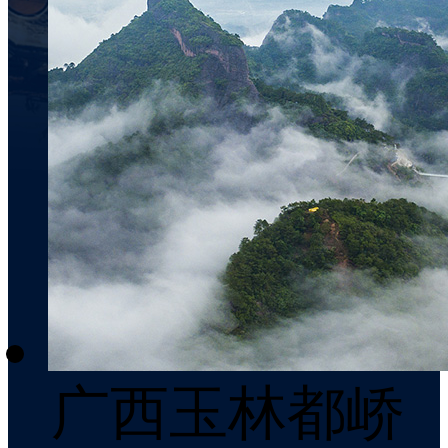
广西玉林都峤