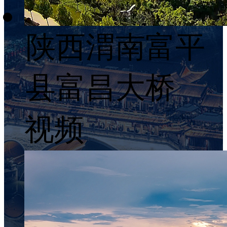
陕西渭南富平
县富昌大桥
视频