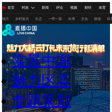
首页
时政
新闻
评论
视频
财经
体育
人民领袖习近平
直播
海外频道
片库
iPanda
栏目大全
联播+
English
中国领导人
节目单
Монгол
听音
央视快评
微视频
习式妙语
主持人
地方
乡村振兴
生态
一带一路
央博
文化
旅游
科
总台春晚
网络春晚
共产党员网
秧纪录
纪录片网
实景中国
新闻
国内
国际
评论
经济
军事
科技
法
人民领袖习近平
联播+
热解读
天天学习
习式妙语
魅力区县
视频
小央视频
小央直播
直播中国
熊猫频道
V
现场
前线
比划
快看
蓝海中国
新兵请入列
专题策划
体育
直播
竞猜
2026年世界杯
2026年冬奥会
C
VIP会员
CCTV奥林匹克频道
生活体育大会
体育江湖