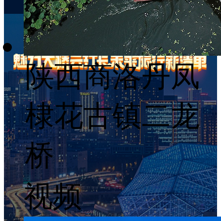
陕西商洛丹凤
棣花古镇二龙
桥
视频