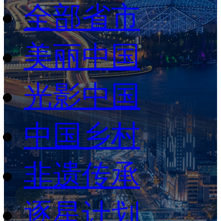
全部省市
财经
教育
乡村振兴
生态环境
一带一路
央博
大国智造
大国展会
大国保险
云顶对话
云起
超
美丽中国
光影中国
CCTV.节目官网
直播
节目单
栏目
片库
热播榜
中国乡村
非遗传承
逐星计划