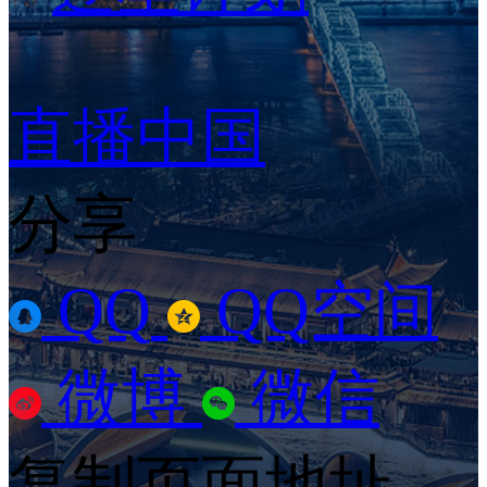
直播中国
分享
QQ
QQ空间
微博
微信
复制页面地址