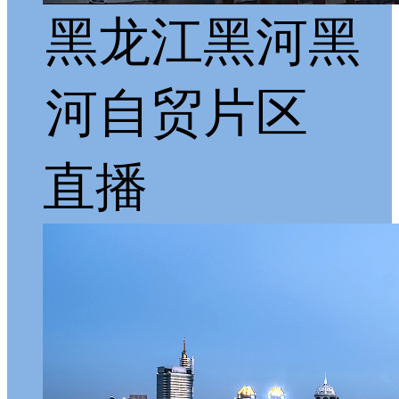
黑龙江黑河黑
河自贸片区
直播