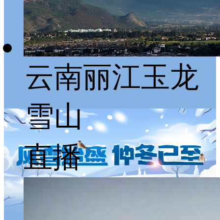
云南丽江玉龙
雪山
直播