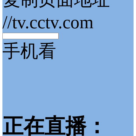
//tv.cctv.com
手机看
正在直播：