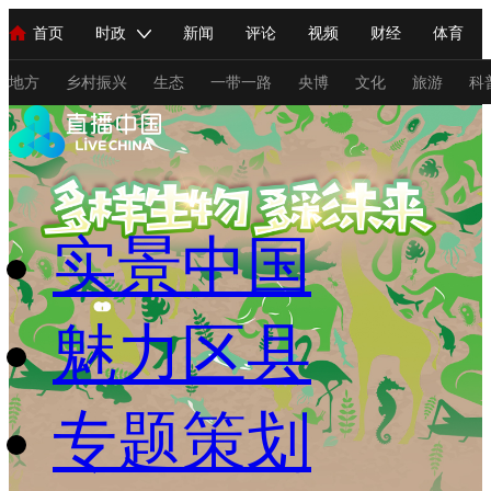
首页
时政
新闻
评论
视频
财经
体育
人民领袖习近平
直播
海外频道
片库
iPanda
栏目大全
联播+
English
中国领导人
节目单
Монгол
听音
央视快评
微视频
习式妙语
主持人
地方
乡村振兴
生态
一带一路
央博
文化
旅游
科
总台春晚
网络春晚
共产党员网
秧纪录
纪录片网
实景中国
新闻
国内
国际
评论
经济
军事
科技
法
人民领袖习近平
联播+
热解读
天天学习
习式妙语
魅力区县
视频
小央视频
小央直播
直播中国
熊猫频道
V
现场
前线
比划
快看
蓝海中国
新兵请入列
专题策划
体育
直播
竞猜
2026年世界杯
2026年冬奥会
C
VIP会员
CCTV奥林匹克频道
生活体育大会
体育江湖