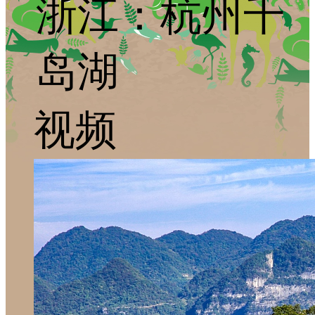
浙江：杭州千
岛湖
视频