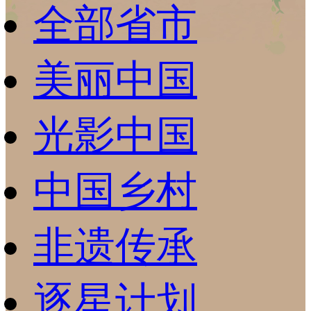
全部省市
财经
教育
乡村振兴
生态环境
一带一路
央博
大国智造
大国展会
大国保险
云顶对话
云起
超
美丽中国
光影中国
CCTV.节目官网
直播
节目单
栏目
片库
热播榜
中国乡村
非遗传承
逐星计划