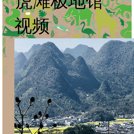
虎滩极地馆
视频