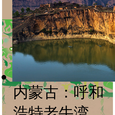
内蒙古：呼和
浩特老牛湾