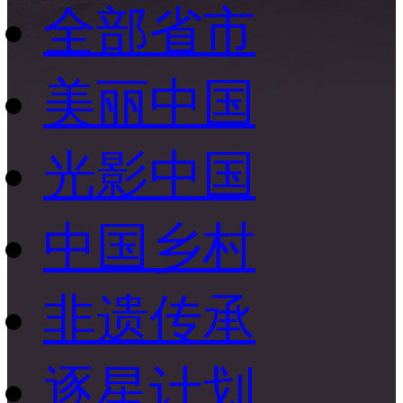
全部省市
财经
教育
乡村振兴
生态环境
一带一路
央博
大国智造
大国展会
大国保险
云顶对话
云起
超
美丽中国
光影中国
CCTV.节目官网
直播
节目单
栏目
片库
热播榜
中国乡村
非遗传承
逐星计划