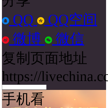
分享
QQ
QQ空间
微博
微信
复制页面地址
https://livechina.
手机看