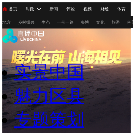
首页
时政
新闻
评论
视频
财经
体育
人民领袖习近平
直播
海外频道
片库
iPanda
栏目大全
联播+
English
中国领导人
节目单
Монгол
听音
央视快评
微视频
习式妙语
主持人
地方
乡村振兴
生态
一带一路
央博
文化
旅游
科
总台春晚
网络春晚
共产党员网
秧纪录
纪录片网
实景中国
新闻
国内
国际
评论
经济
军事
科技
法
人民领袖习近平
联播+
热解读
天天学习
习式妙语
魅力区县
视频
小央视频
小央直播
直播中国
熊猫频道
V
现场
前线
比划
快看
蓝海中国
新兵请入列
专题策划
体育
直播
竞猜
2026年世界杯
2026年冬奥会
C
VIP会员
CCTV奥林匹克频道
生活体育大会
体育江湖