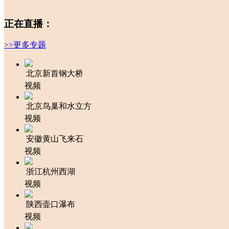
财经
教育
乡村振兴
生态环境
一带一路
正在直播：
大国智造
大国展会
大国保险
云顶对话
>>更多专题
北京新首钢大桥
视频
CCTV.节目官网
直播
节目单
栏目
片库
北京鸟巢和水立方
视频
安徽黄山飞来石
视频
浙江杭州西湖
视频
陕西壶口瀑布
视频