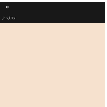
中
央央好物
合体育
亚冬会