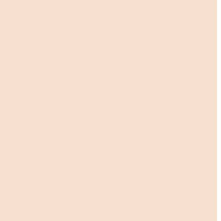
艺术
汽车
数智
5G
产业+
时尚
天气
才艺
网展
央央好物