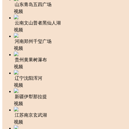
山东青岛五四广场
视频
云南文山普者黑仙人湖
视频
河南郑州千玺广场
视频
贵州黄果树瀑布
视频
辽宁沈阳浑河
视频
新疆伊犁那拉提
视频
江苏南京玄武湖
视频