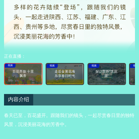
正在直播：
视频
视频
视频
视频
百花齐放 十里
走近金黄花海
探访世外“李花
飘香
乐享春日时光
源”
内容介绍
春天已至，百花盛开。跟随我们的镜头，一起尽赏春日里的独特
风景，沉浸美丽花海的芳香中。