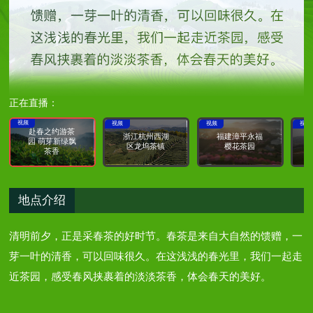
正在直播：
视频
视频
视频
视频
赴春之约游茶
浙江杭州西湖
福建漳平永福
园 萌芽新绿飘
区龙坞茶镇
樱花茶园
茶香
地点介绍
清明前夕，正是采春茶的好时节。春茶是来自大自然的馈赠，一
芽一叶的清香，可以回味很久。在这浅浅的春光里，我们一起走
近茶园，感受春风挟裹着的淡淡茶香，体会春天的美好。