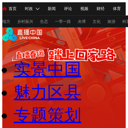
首页
时政
新闻
评论
视频
财经
体育
人民领袖习近平
直播
海外频道
片库
iPanda
栏目大全
联播+
English
中国领导人
节目单
Монгол
听音
央视快评
微视频
习式妙语
主持人
地方
乡村振兴
生态
一带一路
央博
文化
旅游
科
总台春晚
网络春晚
共产党员网
秧纪录
纪录片网
实景中国
新闻
国内
国际
评论
经济
军事
科技
法
人民领袖习近平
联播+
热解读
天天学习
习式妙语
魅力区县
视频
小央视频
小央直播
直播中国
熊猫频道
V
现场
前线
比划
快看
蓝海中国
新兵请入列
专题策划
体育
直播
竞猜
2026年世界杯
2026年冬奥会
C
VIP会员
CCTV奥林匹克频道
生活体育大会
体育江湖