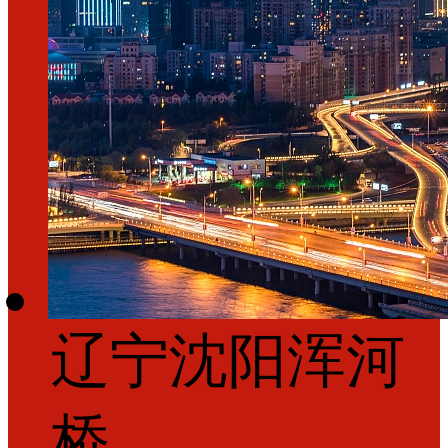
辽宁沈阳浑河
桥