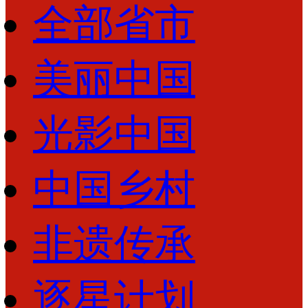
全部省市
财经
教育
乡村振兴
生态环境
一带一路
央博
大国智造
大国展会
大国保险
云顶对话
云起
超
美丽中国
光影中国
CCTV.节目官网
直播
节目单
栏目
片库
热播榜
中国乡村
非遗传承
逐星计划