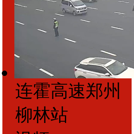
连霍高速郑州
柳林站