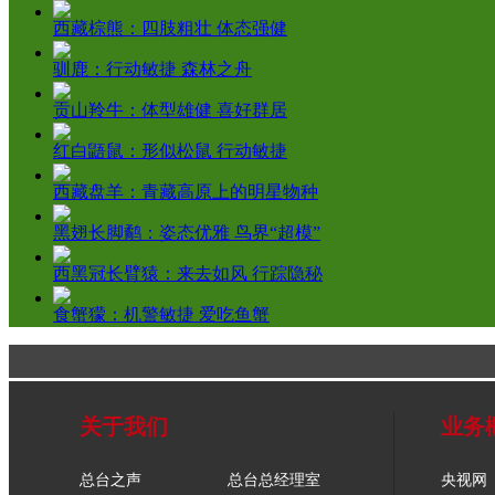
西藏棕熊：四肢粗壮 体态强健
驯鹿：行动敏捷 森林之舟
贡山羚牛：体型雄健 喜好群居
红白鼯鼠：形似松鼠 行动敏捷
西藏盘羊：青藏高原上的明星物种
黑翅长脚鹬：姿态优雅 鸟界“超模”
西黑冠长臂猿：来去如风 行踪隐秘
食蟹獴：机警敏捷 爱吃鱼蟹
关于我们
业务
总台之声
总台总经理室
央视网