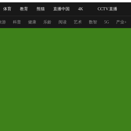
体育
教育
熊猫
直播中国
4K
CCTV.直播
式妙语
主持人
下载央视影音
热解读
天天学习
旅游
科普
健康
乐龄
阅读
艺术
数智
5G
产业+
纪录片网
国家大剧院
大型活动
科技
法治
文娱
人物
公益
图片
习式妙语
央视快评
央视网评
光华锐评
锋面
频道
VR/AR
4K专区
全景新闻
请入列
人生第一次
人生第二次
冬奥会
CBA
NBA
中超
国足
国际足球
网球
综
体育江湖
文化体育
冰雪道路
足球道路