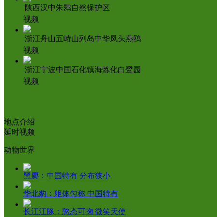
陕西汉中朱鹮自然保护区
视频
浙江舟山五峙山列岛中华凤头燕鸥
视频
浙江宁波中国石化镇海炼化白鹭园
视频
地点介绍
延时视频
动物世界
黑麂：中国特有 分布狭小
华北豹：躯体匀称 中国特有
长江江豚：憨态可掬 微笑天使