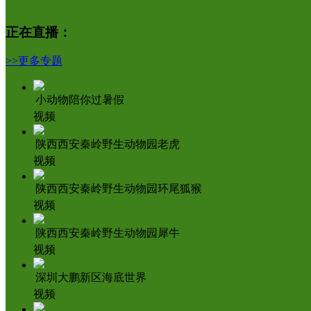
财经
教育
乡村振兴
生态环境
一带一路
正在直播：
大国智造
大国展会
大国保险
云顶对话
>>更多专题
小动物陪你过暑假
视频
CCTV.节目官网
直播
节目单
栏目
片库
陕西西安秦岭野生动物园老虎
视频
陕西西安秦岭野生动物园环尾狐猴
视频
陕西西安秦岭野生动物园犀牛
视频
深圳大鹏新区海底世界
视频