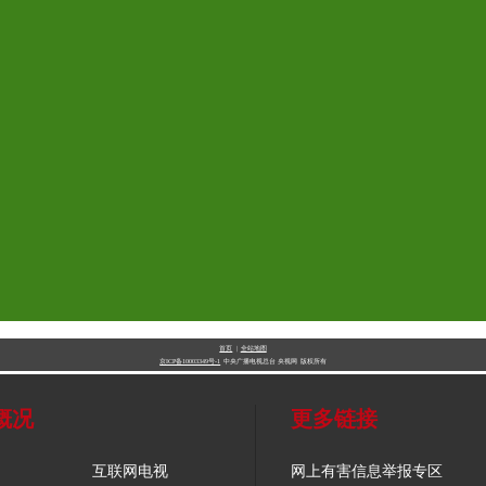
首页
|
全站地图
京ICP备10003349号-1
中央广播电视总台
央视网
版权所有
概况
更多链接
互联网电视
网上有害信息举报专区