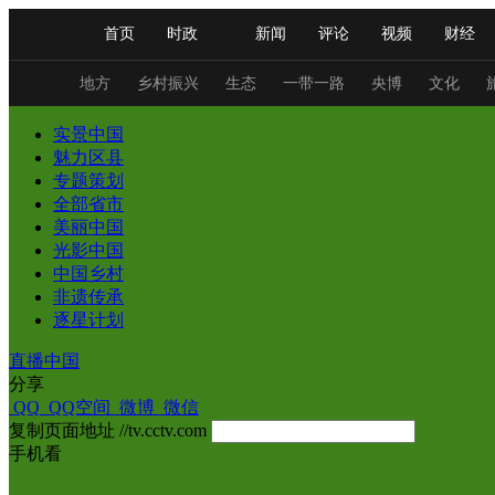
首页
时政
新闻
评论
视频
财经
人民领袖习近平
直播
海外频道
片库
iPanda
栏目大全
联播+
English
中国领导人
节目单
Монгол
听音
央视快评
微视频
习
地方
乡村振兴
生态
一带一路
央博
文化
实景中国
魅力区县
总台春晚
网络春晚
共产党员网
秧纪录
专题策划
全部省市
美丽中国
光影中国
新闻
国内
国际
评论
经济
军事
中国乡村
人民领袖习近平
联播+
热解读
天天学习
非遗传承
逐星计划
视频
小央视频
小央直播
直播中国
熊猫
直播中国
分享
现场
前线
比划
快看
蓝海中国
新兵
QQ
QQ空间
微博
微信
复制页面地址
//tv.cctv.com
体育
直播
竞猜
2026年世界杯
2026年
手机看
VIP会员
CCTV奥林匹克频道
生活体育大会