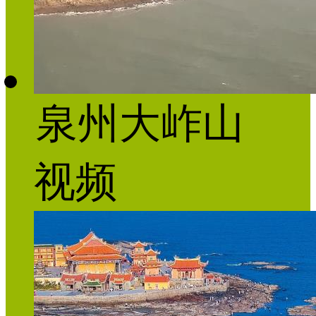
泉州大岞山
视频