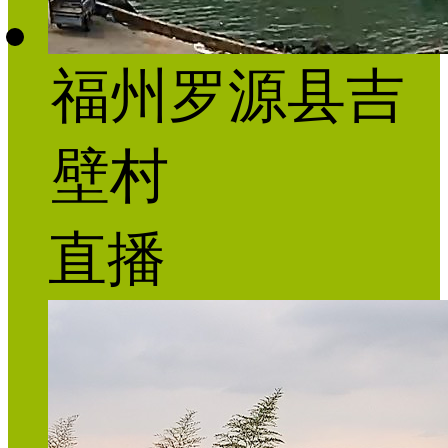
福州罗源县吉
壁村
直播