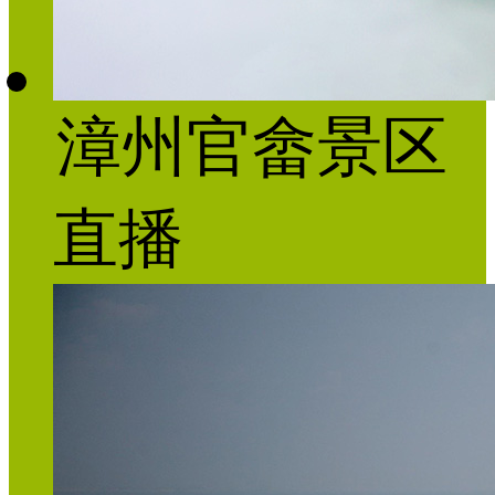
漳州官畲景区
直播