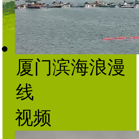
厦门滨海浪漫
线
视频