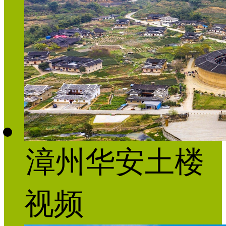
漳州华安土楼
视频