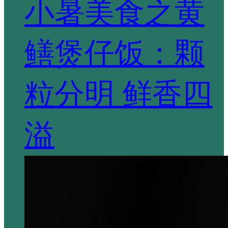
小暑美食之黄
鳝煲仔饭：颗
粒分明 鲜香四
溢