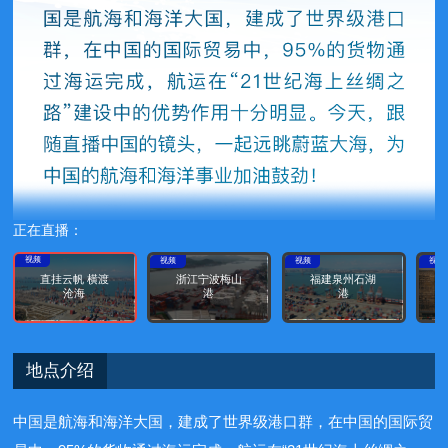
正在直播：
视频
视频
视频
视频
直挂云帆 横渡
浙江宁波梅山
福建泉州石湖
沧海
港
港
地点介绍
中国是航海和海洋大国，建成了世界级港口群，在中国的国际贸