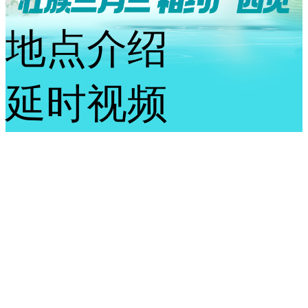
地点介绍
延时视频
首页
|
全站地图
京ICP备