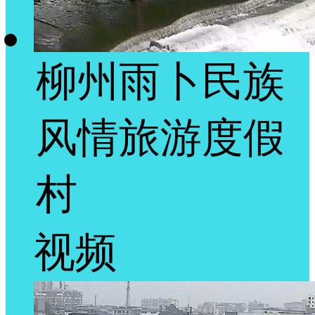
柳州雨卜民族
风情旅游度假
村
视频