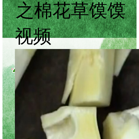
之棉花草馍馍
视频