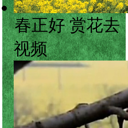
春正好 赏花去
视频