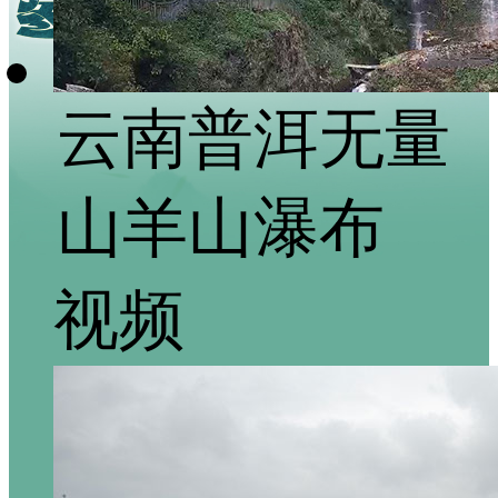
云南普洱无量
山羊山瀑布
视频