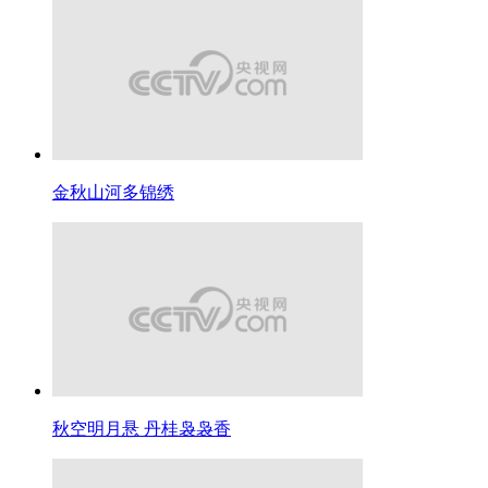
金秋山河多锦绣
秋空明月悬 丹桂袅袅香