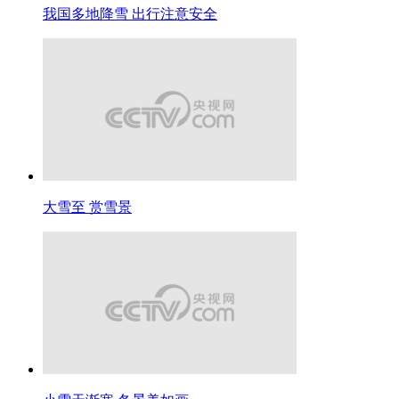
我国多地降雪 出行注意安全
大雪至 赏雪景