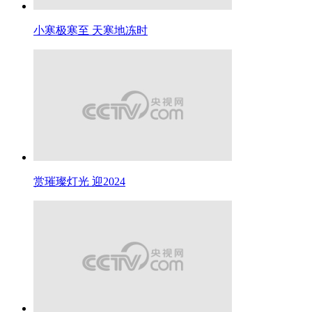
小寒极寒至 天寒地冻时
赏璀璨灯光 迎2024